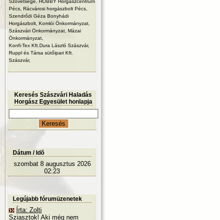
Szövetsége, HOBBY Horgászcentrum
Pécs, Rácvárosi horgászbolt Pécs,
Szendrődi Géza Bonyhádi
Horgászbolt, Komlói Önkormányzat,
Szászvári Önkormányzat, Mázai
Önkormányzat,
Konfi-Tex Kft.Dura László Szászvár,
Ruppl és Társa sütőipari Kft.
Szászvár,
Keresés Szászvári Haladás
Horgász Egyesület honlapja
Dátum / Idõ
szombat 8 augusztus 2026
02:23
Legújabb fórumüzenetek
Írta: Zolti
Sziasztok! Aki még nem