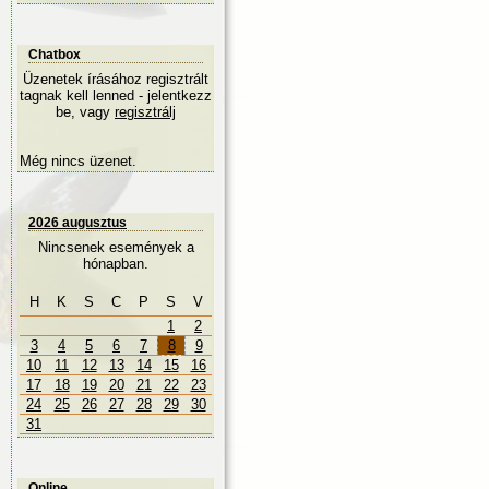
Chatbox
Üzenetek írásához regisztrált
tagnak kell lenned - jelentkezz
be, vagy
regisztrálj
Még nincs üzenet.
2026 augusztus
Nincsenek események a
hónapban.
H
K
S
C
P
S
V
1
2
3
4
5
6
7
8
9
10
11
12
13
14
15
16
17
18
19
20
21
22
23
24
25
26
27
28
29
30
31
Online