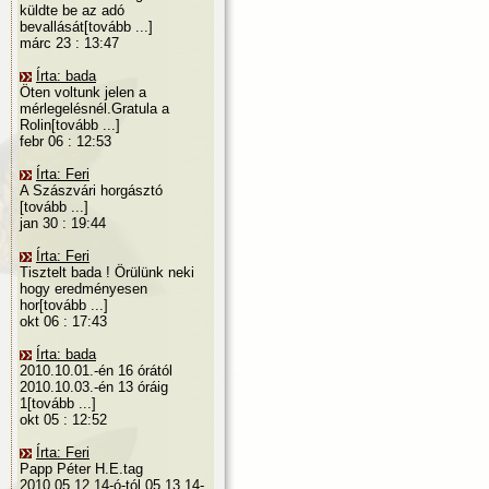
küldte be az adó
bevallását[tovább ...]
márc 23 : 13:47
Írta: bada
Öten voltunk jelen a
mérlegelésnél.Gratula a
Rolin[tovább ...]
febr 06 : 12:53
Írta: Feri
A Szászvári horgásztó
[tovább ...]
jan 30 : 19:44
Írta: Feri
Tisztelt bada ! Örülünk neki
hogy eredményesen
hor[tovább ...]
okt 06 : 17:43
Írta: bada
2010.10.01.-én 16 órától
2010.10.03.-én 13 óráig
1[tovább ...]
okt 05 : 12:52
Írta: Feri
Papp Péter H.E.tag
2010.05.12.14-ó-tól 05.13.14-