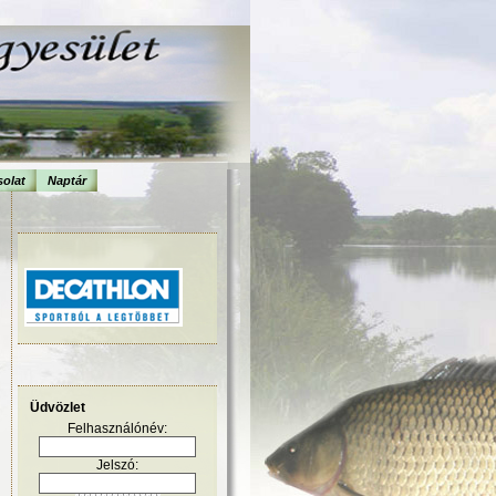
olat
Naptár
Üdvözlet
Felhasználónév:
Jelszó: