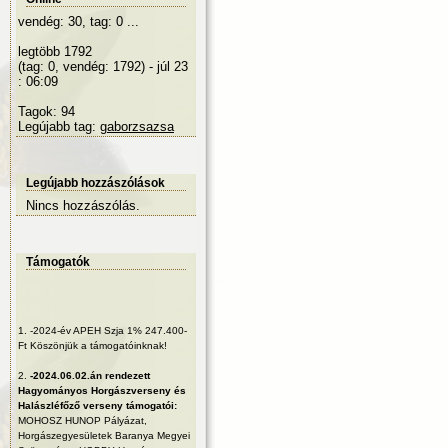
vendég: 30, tag: 0 ...
legtöbb 1792
(tag: 0, vendég: 1792) - júl 23
: 06:09
Tagok: 94
Legújabb tag:
gaborzsazsa
Legújabb hozzászólások
Nincs hozzászólás.
Támogatók
1.
-2024-év APEH Szja 1% 247.400-
Ft Köszönjük a támogatóinknak!
2.
-2024.06.02.án rendezett
Hagyományos Horgászverseny és
Halászléfőző verseny támogatói:
MOHOSZ HUNOP Pályázat,
Horgászegyesületek Baranya Megyei