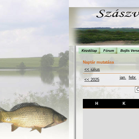
Kezdõlap
Fórum
Bojlis Vers
Naptár mutatása
<< július
jan.
febr.
<< 2025
H
K