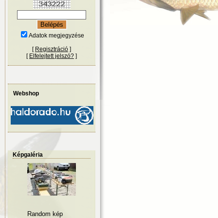
Adatok megjegyzése
[
Regisztráció
]
[
Elfelejtett jelszó?
]
Webshop
Képgaléria
Random kép