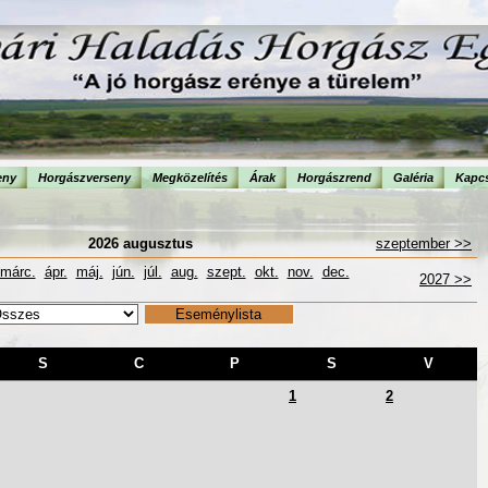
eny
Horgászverseny
Megközelítés
Árak
Horgászrend
Galéria
Kapcs
2026 augusztus
szeptember >>
márc.
ápr.
máj.
jún.
júl.
aug.
szept.
okt.
nov.
dec.
2027 >>
S
C
P
S
V
1
2