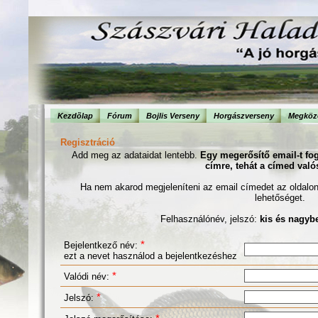
Kezdõlap
Fórum
Bojlis Verseny
Horgászverseny
Megköze
Regisztráció
Add meg az adataidat lentebb.
Egy megerősítő email-t fo
címre, tehát a címed való
Ha nem akarod megjeleníteni az email címedet az oldalon, 
lehetőséget.
Felhasználónév, jelszó:
kis és nagyb
*
Bejelentkező név:
ezt a nevet használod a bejelentkezéshez
*
Valódi név:
*
Jelszó: