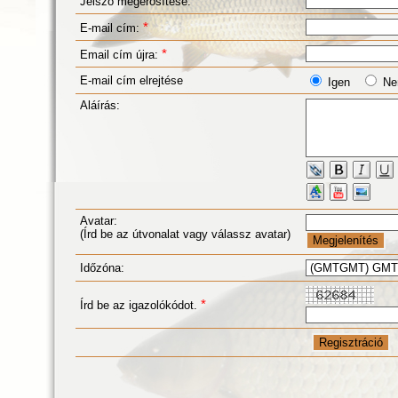
*
Jelszó megerősítése:
*
E-mail cím:
*
Email cím újra:
E-mail cím elrejtése
Igen
Ne
Aláírás:
Avatar:
(Írd be az útvonalat vagy válassz avatar)
Időzóna:
*
Írd be az igazolókódot.