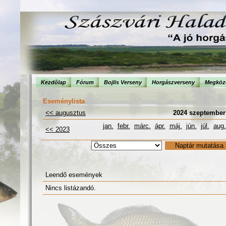
Kezdõlap
Fórum
Bojlis Verseny
Horgászverseny
Megköze
Eseménylista
<< augusztus
2024 szeptember
jan.
febr.
márc.
ápr.
máj.
jún.
júl.
aug.
<< 2023
Leendő események
Nincs listázandó.