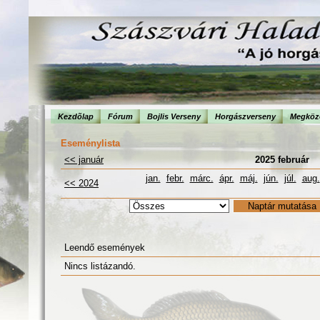
Kezdõlap
Fórum
Bojlis Verseny
Horgászverseny
Megköze
Eseménylista
<< január
2025 február
jan.
febr.
márc.
ápr.
máj.
jún.
júl.
aug.
<< 2024
Leendő események
Nincs listázandó.